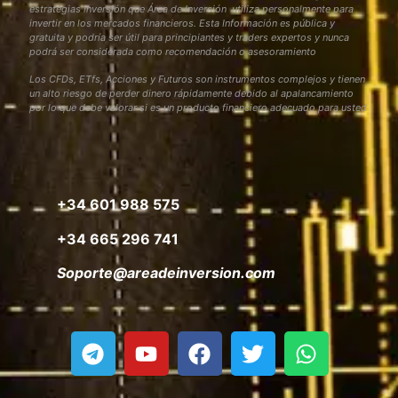
estrategias inversión que Área de Inversión utiliza personalmente para
invertir en los mercados financieros. Esta Información es pública y
gratuita y podría ser útil para principiantes y traders expertos y nunca
podrá ser considerada como recomendación o asesoramiento
Los CFDs, ETfs, Acciones y Futuros son instrumentos complejos y tienen
un alto riesgo de perder dinero rápidamente debido al apalancamiento
por lo que debe valorar si es un producto financiero adecuado para usted
+34 601 988 575
+34 665 296 741
Soporte@areadeinversion.com