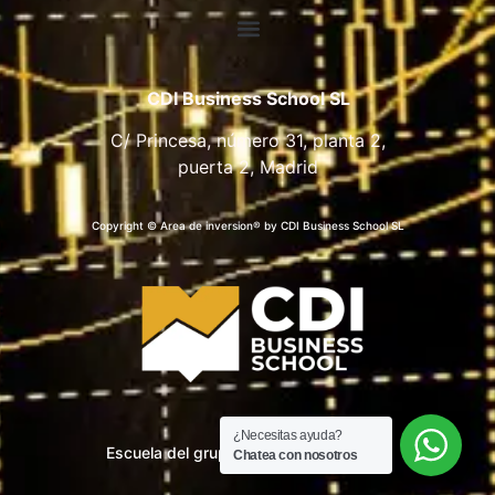
CDI Business School SL
C/ Princesa, número 31, planta 2,
puerta 2, Madrid
Copyright © Area de inversion® by CDI Business School SL
¿Necesitas ayuda?
Escuela del grupo CDI Business School
Chatea con nosotros