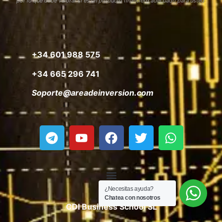
por lo que debe valorar si es un producto financiero adecuado para usted
+34 601 988 575
+34 665 296 741
Soporte@areadeinversion.com
¿Necesitas ayuda?
Chatea con nosotros
CDI Business School SL