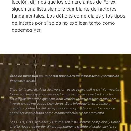
lección, dijimos que los comerciantes de Forex
siguen una lista siempre cambiante de factores
fundamentales. Los déficits comerciales y los tipos
de interés por sí solos no explican tanto como
debemos ver.
Área de Inversión es un portal financiero de información y formación
financiera online
El portal financiero Área de Inversión es un centro online de información y
formación financiera, donde mostramos las técnicas de trading y las
estrategias inversión que Área de Inversión utiliza personalmente para
invertir en los mercados financieros. Esta Información es pública y
gratuita y podría ser útil para principiantes y traders expertos y nunca
podrá ser considerada como recomendación o asesoramiento
Los CFDs, ETfs, Acciones y Futuros son instrumentos complejos y tienen
un alto riesgo de perder dinero rápidamente debido al apalancamiento