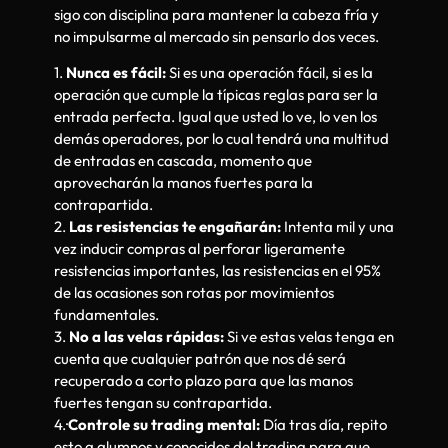
sigo con disciplina para mantener la cabeza fría y
no impulsarme al mercado sin pensarlo dos veces.
1.
Nunca es fácil:
Si es una operación fácil, si es la
operación que cumple la típicas reglas para ser la
entrada perfecta. Igual que usted lo ve, lo ven los
demás operadores, por lo cual tendrá una multitud
de entradas en cascada, momento que
aprovecharán la manos fuertes para la
contrapartida.
2.
Las resistencias te engañarán:
Intenta mil y una
vez inducir compras al perforar ligeramente
resistencias importantes, las resistencias en el 95%
de las ocasiones son rotas por movimientos
fundamentales.
3.
No a las velas rápidas:
Si ve estas velas tenga en
cuenta que cualquier patrón que nos dé será
recuperado a corto plazo para que las manos
fuertes tengan su contrapartida.
4.·
Controle su trading mental:
Día tras día, repito
esto a alumnos y conocidos del trading para que