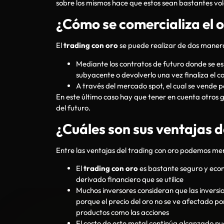
sobre los mismos hace que estos sean bastantes vol
¿Cómo se comercializa el 
El
trading con oro
se puede realizar de dos maner
Mediante los contratos de futuro donde se esp
subyacente o devolverlo una vez finaliza el c
A través del mercado spot, el cual se vende po
En este último caso hay que tener en cuenta otros 
del futuro.
¿Cuáles son sus ventajas d
Entre las ventajas del trading con oro podemos me
El
trading con oro
es bastante seguro y eco
derivado financiero que se utilice
Muchos inversores consideran que las invers
porque el precio del oro no se ve afectado p
productos como las acciones
El costo de este metal continúa alcanzado n