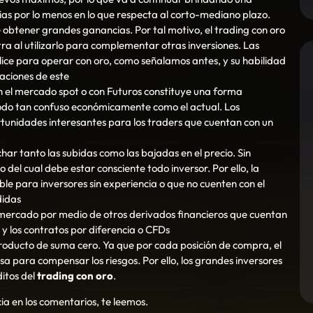
s por lo menos en lo que respecta al corto-mediano plazo.
e obtener grandes ganancias. Por tal motivo, el trading con oro
a al utilizarlo para complementar otras inversiones. Las
ice para operar con oro, como señalamos antes, y su habilidad
zaciones de este
 el mercado spot o con Futuros constituye una forma
odo tan confuso económicamente como el actual. Los
rtunidades interesantes para los traders que cuentan con un
ar tanto las subidas como las bajadas en el precio. Sin
 del cual debe estar consciente todo inversor. Por ello, la
e para inversores sin experiencia o que no cuenten con el
didas
l mercado por medio de otros derivados financieros que cuentan
y los contratos por diferencia o CFDs
roducto de suma cero. Ya que por cada posición de compra, el
sa para compensar los riesgos. Por ello, los grandes inversores
itos del
trading con oro
.
ia en los comentarios, te leemos.