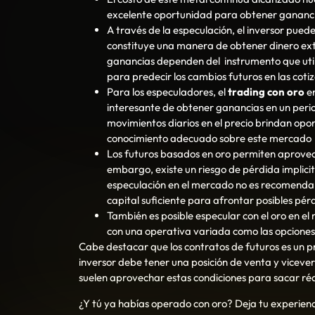
excelente oportunidad para obtener ganancia
A través de la especulación, el inversor pued
constituye una manera de obtener dinero extr
ganancias dependen del instrumento que util
para predecir los cambios futuros en las coti
Para los especuladores, el
trading con oro
en
interesante de obtener ganancias en un peri
movimientos diarios en el precio brindan opo
conocimiento adecuado sobre este mercado
Los futuros basados en oro permiten aprovech
embargo, existe un riesgo de pérdida implicito
especulación en el mercado no es recomendabl
capital suficiente para afrontar posibles pér
También es posible especular con el oro en e
con una operativa variada como las opciones 
Cabe destacar que los contratos de futuros es un p
inversor debe tener una posición de venta y vicever
suelen aprovechar estas condiciones para sacar réd
¿Y tú ya habías operado con oro? Deja tu experienc