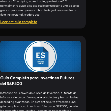
absurda: “El scalping no es trading profesional.” Y
normalmente quien dice eso suele pertenecer a uno de estos
grupos: personas que nunca han trabajado realmente con
flujo institucional, traders que
Leer articulo completo
Guía Completa para Invertir en Futuros
del S&P500
Introducción Bienvenido a Área de Inversión, tu fuente de
información de confianza para estrategias y herramientas
de trading avanzadas. En este artículo, te ofrecemos una
guía completa para invertir en futuros del S&P500, uno de
los mercados más líquidos y atractivos para traders e