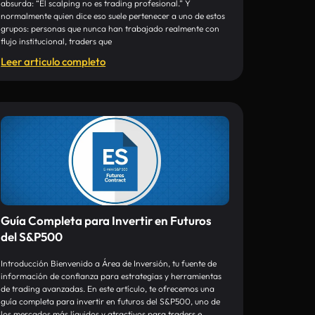
absurda: “El scalping no es trading profesional.” Y
normalmente quien dice eso suele pertenecer a uno de estos
grupos: personas que nunca han trabajado realmente con
flujo institucional, traders que
Leer articulo completo
Guía Completa para Invertir en Futuros
del S&P500
Introducción Bienvenido a Área de Inversión, tu fuente de
información de confianza para estrategias y herramientas
de trading avanzadas. En este artículo, te ofrecemos una
guía completa para invertir en futuros del S&P500, uno de
los mercados más líquidos y atractivos para traders e