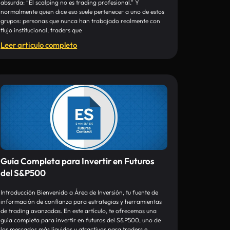
absurda: “El scalping no es trading profesional.” Y
normalmente quien dice eso suele pertenecer a uno de estos
grupos: personas que nunca han trabajado realmente con
flujo institucional, traders que
Leer articulo completo
Guía Completa para Invertir en Futuros
del S&P500
Introducción Bienvenido a Área de Inversión, tu fuente de
información de confianza para estrategias y herramientas
de trading avanzadas. En este artículo, te ofrecemos una
guía completa para invertir en futuros del S&P500, uno de
los mercados más líquidos y atractivos para traders e