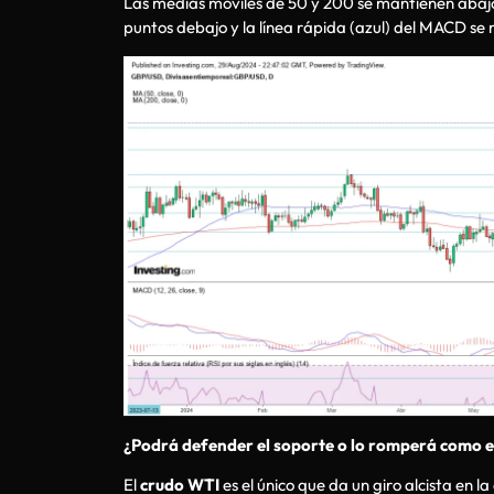
Las medias móviles de 50 y 200 se mantienen abajo d
puntos debajo y la línea rápida (azul) del MACD se 
¿Podrá defender el soporte o lo romperá como e
El
crudo WTI
es el único que da un giro alcista en 