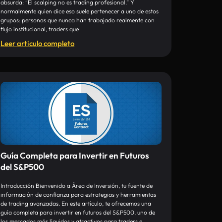
absurda: “El scalping no es trading profesional.” Y
normalmente quien dice eso suele pertenecer a uno de estos
grupos: personas que nunca han trabajado realmente con
flujo institucional, traders que
Leer articulo completo
Guía Completa para Invertir en Futuros
del S&P500
Introducción Bienvenido a Área de Inversión, tu fuente de
información de confianza para estrategias y herramientas
de trading avanzadas. En este artículo, te ofrecemos una
guía completa para invertir en futuros del S&P500, uno de
los mercados más líquidos y atractivos para traders e