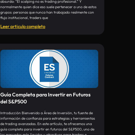
absurda: “El scalping no es trading profesional.” Y
normalmente quien dice eso suele pertenecer a uno de estos
grupos: personas que nunca han trabajado realmente con
flujo institucional, traders que
Leer articulo completo
Guía Completa para Invertir en Futuros
del S&P500
Introducción Bienvenido a Área de Inversión, tu fuente de
información de confianza para estrategias y herramientas
de trading avanzadas. En este artículo, te ofrecemos una
guía completa para invertir en futuros del S&P500, uno de
los mercados más líquidos y atractivos para traders e