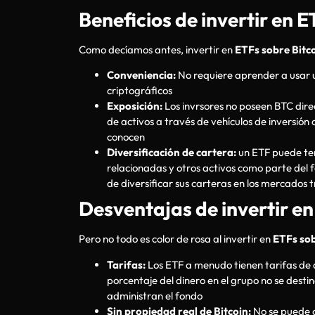
Beneficios de invertir en E
Como decíamos antes, invertir en
ETFs sobre Bitc
Conveniencia:
No requiere aprender a usar u
criptográficos
Exposición:
Los invrsores no poseen BTC dire
de activos a través de vehículos de inversión 
conocen
Diversificación de cartera:
un ETF puede ten
relacionadas y otros activos como parte del fo
de diversificar sus carteras en los mercados t
Desventajas de invertir en
Pero no todo es color de rosa al invertir en
ETFs sob
Tarifas:
Los ETF a menudo tienen tarifas de a
porcentaje del dinero en el grupo no se desti
administran el fondo
Sin propiedad real de Bitcoin:
No se puede c