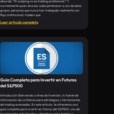
absurda: “El scalping no es trading profesional.” Y
normalmente quien dice eso suele pertenecer a uno de estos
grupos: personas que nunca han trabajado realmente con
flujo institucional, traders que
Leer articulo completo
Guía Completa para Invertir en Futuros
del S&P500
Introducción Bienvenido a Área de Inversión, tu fuente de
información de confianza para estrategias y herramientas
de trading avanzadas. En este artículo, te ofrecemos una
guía completa para invertir en futuros del S&P500, uno de
los mercados más líquidos y atractivos para traders e