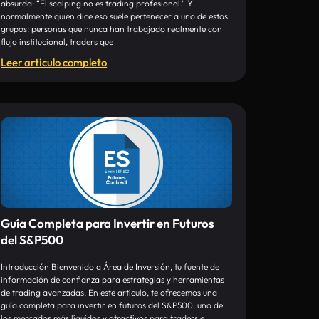
absurda: “El scalping no es trading profesional.” Y
normalmente quien dice eso suele pertenecer a uno de estos
grupos: personas que nunca han trabajado realmente con
flujo institucional, traders que
Leer articulo completo
Guía Completa para Invertir en Futuros
del S&P500
Introducción Bienvenido a Área de Inversión, tu fuente de
información de confianza para estrategias y herramientas
de trading avanzadas. En este artículo, te ofrecemos una
guía completa para invertir en futuros del S&P500, uno de
los mercados más líquidos y atractivos para traders e