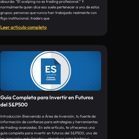
absurda: “El scalping no es trading profesional.” Y
normalmente quien dice eso suele pertenecer a uno de estos
grupos: personas que nunca han trabajado realmente con
flujo institucional, traders que
Leer articulo completo
Guía Completa para Invertir en Futuros
del S&P500
Introducción Bienvenido a Área de Inversión, tu fuente de
información de confianza para estrategias y herramientas
de trading avanzadas. En este artículo, te ofrecemos una
guía completa para invertir en futuros del S&P500, uno de
los mercados más líquidos y atractivos para traders e