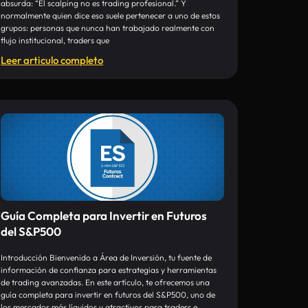
absurda: “El scalping no es trading profesional.” Y
normalmente quien dice eso suele pertenecer a uno de estos
grupos: personas que nunca han trabajado realmente con
flujo institucional, traders que
Leer articulo completo
Guía Completa para Invertir en Futuros
del S&P500
Introducción Bienvenido a Área de Inversión, tu fuente de
información de confianza para estrategias y herramientas
de trading avanzadas. En este artículo, te ofrecemos una
guía completa para invertir en futuros del S&P500, uno de
los mercados más líquidos y atractivos para traders e