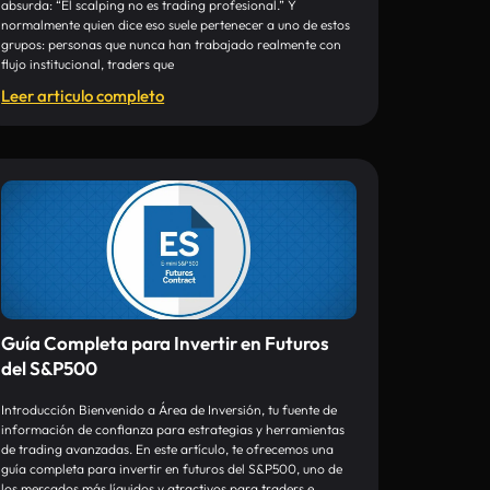
absurda: “El scalping no es trading profesional.” Y
normalmente quien dice eso suele pertenecer a uno de estos
grupos: personas que nunca han trabajado realmente con
flujo institucional, traders que
Leer articulo completo
Guía Completa para Invertir en Futuros
del S&P500
Introducción Bienvenido a Área de Inversión, tu fuente de
información de confianza para estrategias y herramientas
de trading avanzadas. En este artículo, te ofrecemos una
guía completa para invertir en futuros del S&P500, uno de
los mercados más líquidos y atractivos para traders e