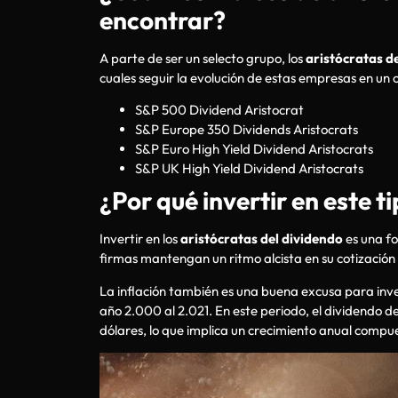
encontrar?
A parte de ser un selecto grupo, los
aristócratas d
cuales seguir la evolución de estas empresas en un 
S&P 500 Dividend Aristocrat
S&P Europe 350 Dividends Aristocrats
S&P Euro High Yield Dividend Aristocrats
S&P UK High Yield Dividend Aristocrats
¿Por qué invertir en este 
Invertir en los
aristócratas del dividendo
es una fo
firmas mantengan un ritmo alcista en su cotización 
La inflación también es una buena excusa para inver
año 2.000 al 2.021. En este periodo, el dividendo d
dólares, lo que implica un crecimiento anual compue