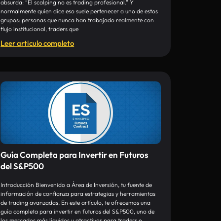
absurda: “El scalping no es trading profesional.” Y
normalmente quien dice eso suele pertenecer a uno de estos
grupos: personas que nunca han trabajado realmente con
flujo institucional, traders que
Leer articulo completo
Guía Completa para Invertir en Futuros
del S&P500
Introducción Bienvenido a Área de Inversión, tu fuente de
información de confianza para estrategias y herramientas
de trading avanzadas. En este artículo, te ofrecemos una
guía completa para invertir en futuros del S&P500, uno de
los mercados más líquidos y atractivos para traders e