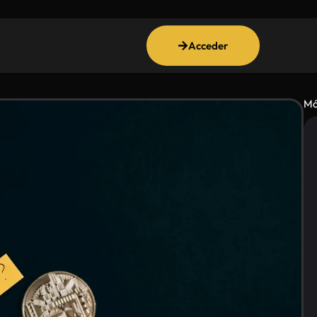
Acceder
Má