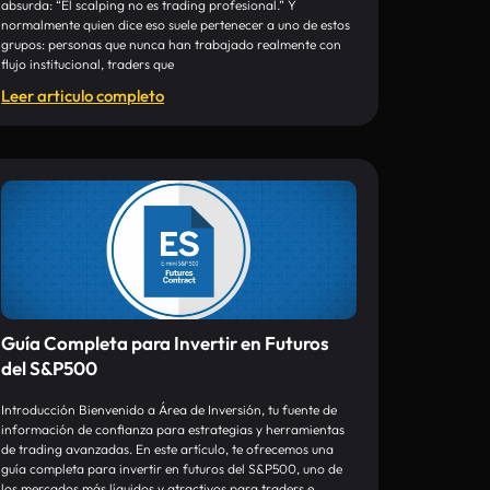
absurda: “El scalping no es trading profesional.” Y
normalmente quien dice eso suele pertenecer a uno de estos
grupos: personas que nunca han trabajado realmente con
flujo institucional, traders que
Leer articulo completo
Guía Completa para Invertir en Futuros
del S&P500
Introducción Bienvenido a Área de Inversión, tu fuente de
información de confianza para estrategias y herramientas
de trading avanzadas. En este artículo, te ofrecemos una
guía completa para invertir en futuros del S&P500, uno de
los mercados más líquidos y atractivos para traders e