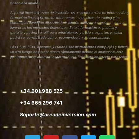
financiera online
El portal financiero Área de Inversión es un centro online de información y
formación financiera, donde mostramos las técnicas de trading y las
estrategias inversión que Área de Inversión utiliza personalmente para
invertir en los mercados financieros. Esta Información es pública y
gratuita y podría ser útil para principiantes y traders expertos y nunca
podrá ser considerada como recomendación o asesoramiento
Los CFDs, ETfs, Acciones y Futuros son instrumentos complejos y tienen
un alto riesgo de perder dinero rápidamente debido al apalancamiento
por lo que debe valorar si es un producto financiero adecuado para usted
+34 601 988 575
+34 665 296 741
Soporte@areadeinversion.com