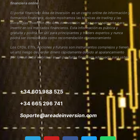
financiera online
El portal financiero Área de Inversión es un centro online de información y
formación financiera, donde mostramos las técnicas de trading y las
estrategias inversión que Área de Inversión utiliza personalmente para
invertir en los mercados financieros. Esta Información es pública y
gratuita y podría ser útil para principiantes y traders expertos y nunca
podrá ser considerada como recomendación o asesoramiento
Los CFDs, ETfs, Acciones y Futuros son instrumentos complejos y tienen
un alto riesgo de perder dinero rápidamente debido al apalancamiento
por lo que debe valorar si es un producto financiero adecuado para usted
+34 601 988 575
+34 665 296 741
Soporte@areadeinversion.com