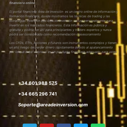
financiera online
El portal financiero Área de Inversión es un centro online de información y
formación financiera, donde mostramos las técnicas de trading y las
estrategias inversión que Área de Inversión utiliza personalmente para
invertir en los mercados financieros. Esta Información es pública y
gratuita y podría ser útil para principiantes y traders expertos y nunca
podrá ser considerada como recomendación o asesoramiento
Los CFDs, ETfs, Acciones y Futuros son instrumentos complejos y tienen
un alto riesgo de perder dinero rápidamente debido al apalancamiento
por lo que debe valorar si es un producto financiero adecuado para usted
+34 601 988 575
+34 665 296 741
Soporte@areadeinversion.com