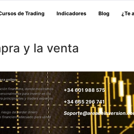
Cursos de Trading
Indicadores
Blog
¿Te 
pra y la venta
era online
rmación financiera, donde mostramos
+34 601 988 575
personalmente para invertir en los
ra principiantes y traders expertos
+34 665 296 741
 riesgo de perder dinero
Soporte@areadeinversion.c
to financiero adecuado para usted