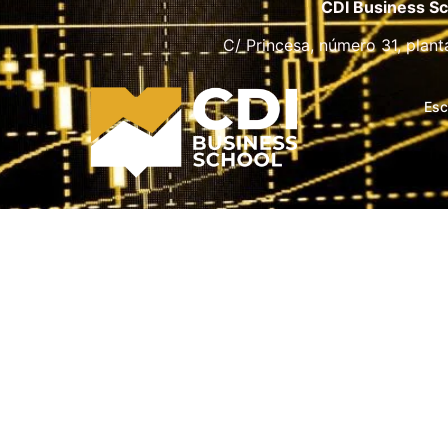
CDI Business Sc
C/ Princesa, número 31, plant
Esc