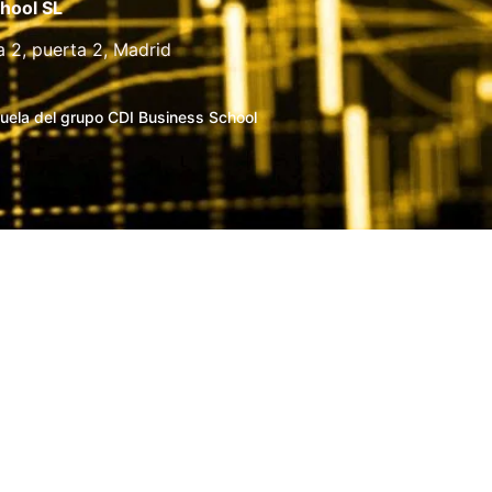
hool SL
a 2, puerta 2, Madrid
uela del grupo CDI Business School