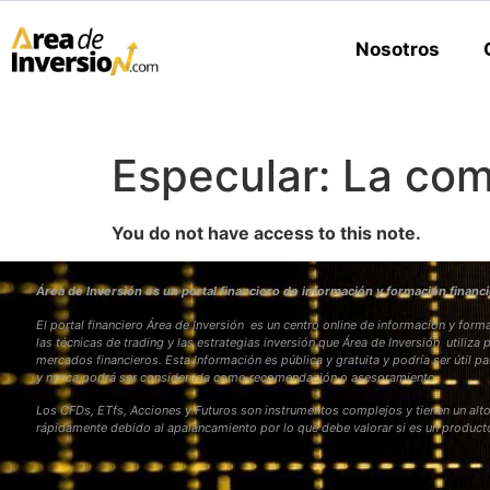
Nosotros
Especular: La com
You do not have access to this note.
Área de Inversión es un portal financiero de información y formación financi
El portal financiero Área de Inversión es un centro online de información y fo
las técnicas de trading y las estrategias inversión que Área de Inversión utiliza 
mercados financieros. Esta Información es pública y gratuita y podría ser útil pa
y nunca podrá ser considerada como recomendación o asesoramiento
Los CFDs, ETfs, Acciones y Futuros son instrumentos complejos y tienen un alto
rápidamente debido al apalancamiento por lo que debe valorar si es un produc