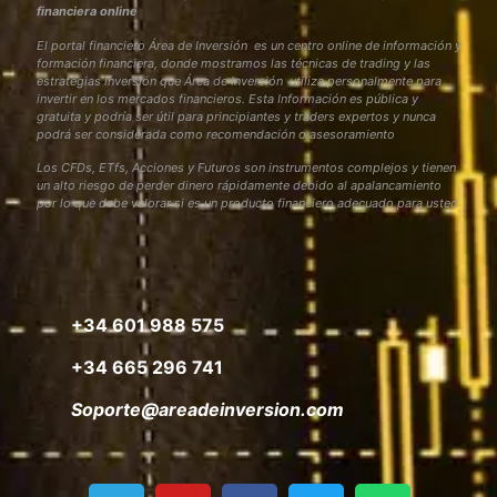
financiera online
El portal financiero Área de Inversión es un centro online de información y
formación financiera, donde mostramos las técnicas de trading y las
estrategias inversión que Área de Inversión utiliza personalmente para
invertir en los mercados financieros. Esta Información es pública y
gratuita y podría ser útil para principiantes y traders expertos y nunca
podrá ser considerada como recomendación o asesoramiento
Los CFDs, ETfs, Acciones y Futuros son instrumentos complejos y tienen
un alto riesgo de perder dinero rápidamente debido al apalancamiento
por lo que debe valorar si es un producto financiero adecuado para usted
+34 601 988 575
+34 665 296 741
Soporte@areadeinversion.com