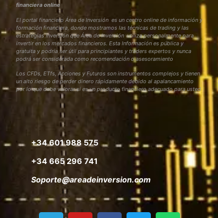
financiera online
El portal financiero Área de Inversión es un centro online de información y
formación financiera, donde mostramos las técnicas de trading y las
estrategias inversión que Área de Inversión utiliza personalmente para
invertir en los mercados financieros. Esta Información es pública y
gratuita y podría ser útil para principiantes y traders expertos y nunca
podrá ser considerada como recomendación o asesoramiento
Los CFDs, ETfs, Acciones y Futuros son instrumentos complejos y tienen
un alto riesgo de perder dinero rápidamente debido al apalancamiento
por lo que debe valorar si es un producto financiero adecuado para usted
+34 601 988 575
+34 665 296 741
Soporte@areadeinversion.com