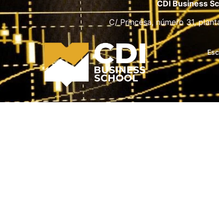
CDI Business Sc
C/ Princesa, número 31, plant
Esc