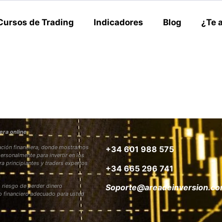
Cursos de Trading
Indicadores
Blog
¿Te 
era online
rmación financiera, donde mostramos
+34 601 988 575
personalmente para invertir en los
ra principiantes y traders expertos
+34 665 296 741
 riesgo de perder dinero
Soporte@areadeinversion.c
to financiero adecuado para usted