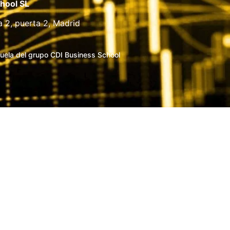
hool SL
a 2, puerta 2, Madrid
uela del grupo CDI Business School