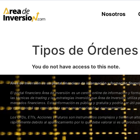
Nosotros
Tipos de Órdenes
You do not have access to this note.
Área de Inversión es un portal financiero de información y formación financi
El portal financiero Área de Inversión es un centro online de información y fo
las técnicas de trading y las estrategias inversión que Área de Inversión utiliza 
mercados financieros. Esta Información es pública y gratuita y podría ser útil pa
y nunca podrá ser considerada como recomendación o asesoramiento
Los CFDs, ETfs, Acciones y Futuros son instrumentos complejos y tienen un alto
rápidamente debido al apalancamiento por lo que debe valorar si es un produc