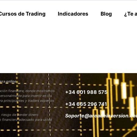
Cursos de Trading
Indicadores
Blog
¿Te 
era online
rmación financiera, donde mostramos
+34 601 988 575
personalmente para invertir en los
ra principiantes y traders expertos
+34 665 296 741
 riesgo de perder dinero
Soporte@areadeinversion.c
to financiero adecuado para usted