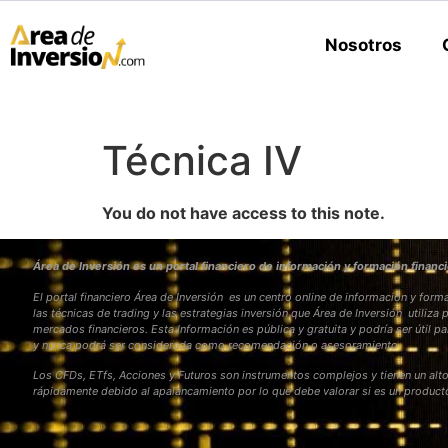
Nosotros
Técnica IV
You do not have access to this note.
Área de Inversión es un portal financiero de información y formación financi
El portal financiero Área de Inversión es un centro online de información y fo
las técnicas de trading y las estrategias inversión que Área de Inversión utiliza 
mercados financieros. Esta Información es pública y gratuita y podría ser útil pa
y nunca podrá ser considerada como recomendación o asesoramiento
Los CFDs, ETfs, Acciones y Futuros son instrumentos complejos y tienen un alto
rápidamente debido al apalancamiento por lo que debe valorar si es un produc