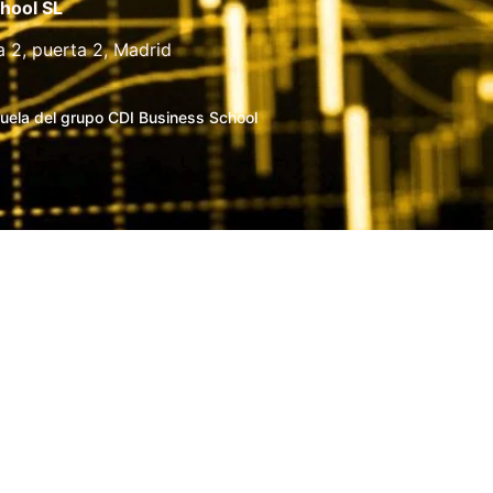
hool SL
a 2, puerta 2, Madrid
uela del grupo CDI Business School