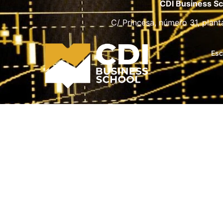
CDI Business Sc
C/ Princesa, número 31, plant
Esc