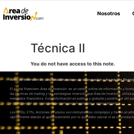
Nosotros
Técnica II
You do not have access to this note.
Área de Inversión es un portal financiero de información y formación financi
El portal financiero Área de Inversión es un centro online de información y fo
las técnicas de trading y las estrategias inversión que Área de Inversión utiliza 
mercados financieros. Esta Información es pública y gratuita y podría ser útil pa
y nunca podrá ser considerada como recomendación o asesoramiento
Los CFDs, ETfs, Acciones y Futuros son instrumentos complejos y tienen un alto
rápidamente debido al apalancamiento por lo que debe valorar si es un produc