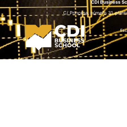
CDI Business Sc
C/ Princesa, número 31, plant
Esc