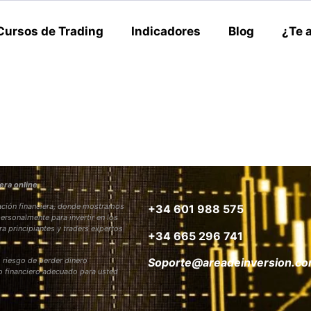
Cursos de Trading
Indicadores
Blog
¿Te 
era online
rmación financiera, donde mostramos
+34 601 988 575
personalmente para invertir en los
ra principiantes y traders expertos
+34 665 296 741
 riesgo de perder dinero
Soporte@areadeinversion.c
to financiero adecuado para usted