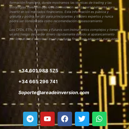
formación financiera, donde mostramos las técnicas de trading y las
estrategias inversión que Área de Inversión utiliza personalmente para
invertir en los mercados financieros. Esta Información es pública y
gratuita y podría ser útil para principiantes y traders expertos y nunca
podrá ser considerada como recomendación o asesoramiento
Los CFDs, ETfs, Acciones y Futuros son instrumentos complejos y tienen
un alto riesgo de perder dinero rápidamente debido al apalancamiento
por lo que debe valorar si es un producto financiero adecuado para usted
+34 601 988 575
+34 665 296 741
Soporte@areadeinversion.com