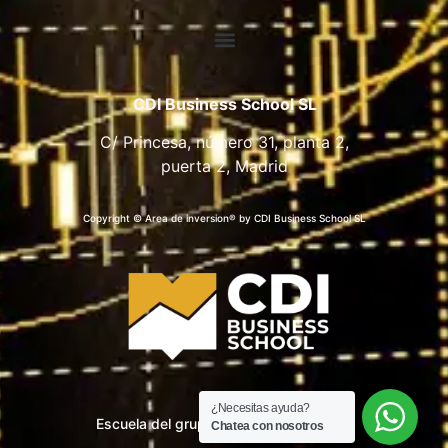
CDI Business School SL
C/ Princesa, número 31, planta 2,
puerta 2, Madrid
Copyright © Area de inversion® by CDI Business School SL
¿Necesitas ayuda?
Escuela del grupo CDI Business School
Chatea con nosotros