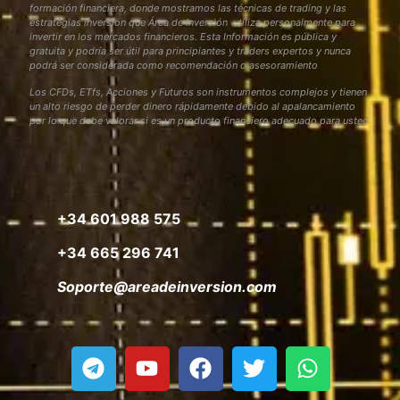
formación financiera, donde mostramos las técnicas de trading y las
estrategias inversión que Área de Inversión utiliza personalmente para
invertir en los mercados financieros. Esta Información es pública y
gratuita y podría ser útil para principiantes y traders expertos y nunca
podrá ser considerada como recomendación o asesoramiento
Los CFDs, ETfs, Acciones y Futuros son instrumentos complejos y tienen
un alto riesgo de perder dinero rápidamente debido al apalancamiento
por lo que debe valorar si es un producto financiero adecuado para usted
+34 601 988 575
+34 665 296 741
Soporte@areadeinversion.com