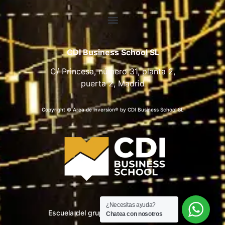
CDI Business School SL
C/ Princesa, número 31, planta 2,
puerta 2, Madrid
Copyright © Area de inversion® by CDI Business School SL
¿Necesitas ayuda?
Escuela del grupo CDI Business School
Chatea con nosotros