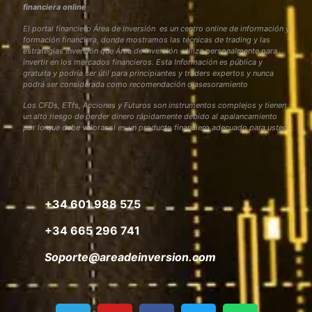
financiera online
El portal financiero Área de Inversión es un centro online de información y
formación financiera, donde mostramos las técnicas de trading y las
estrategias inversión que Área de Inversión utiliza personalmente para
invertir en los mercados financieros. Esta Información es pública y
gratuita y podría ser útil para principiantes y traders expertos y nunca
podrá ser considerada como recomendación o asesoramiento
Los CFDs, ETfs, Acciones y Futuros son instrumentos complejos y tienen
un alto riesgo de perder dinero rápidamente debido al apalancamiento
por lo que debe valorar si es un producto financiero adecuado para usted
+34 601 988 575
+34 665 296 741
Soporte@areadeinversion.com