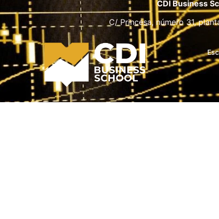
CDI Business Sc
C/ Princesa, número 31, plant
Esc