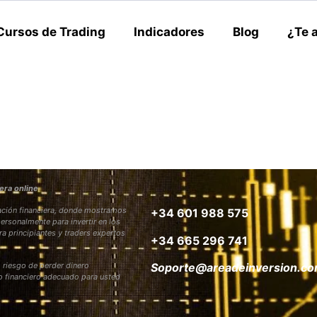
Cursos de Trading
Indicadores
Blog
¿Te 
era online
rmación financiera, donde mostramos
+34 601 988 575
personalmente para invertir en los
ra principiantes y traders expertos
+34 665 296 741
 riesgo de perder dinero
Soporte@areadeinversion.c
to financiero adecuado para usted