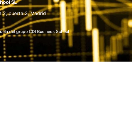
hool SL
a 2, puerta 2, Madrid
uela del grupo CDI Business School