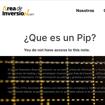
Nosotros
¿Que es un Pip?
You do not have access to this note.
Área de Inversión es un portal financiero de información y formación financi
El portal financiero Área de Inversión es un centro online de información y fo
las técnicas de trading y las estrategias inversión que Área de Inversión utiliza 
mercados financieros. Esta Información es pública y gratuita y podría ser útil pa
y nunca podrá ser considerada como recomendación o asesoramiento
Los CFDs, ETfs, Acciones y Futuros son instrumentos complejos y tienen un alto
rápidamente debido al apalancamiento por lo que debe valorar si es un produc