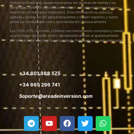
formación financiera, donde mostramos las técnicas de trading y las
estrategias inversión que Área de Inversión utiliza personalmente para
invertir en los mercados financieros. Esta Información es pública y
gratuita y podría ser útil para principiantes y traders expertos y nunca
podrá ser considerada como recomendación o asesoramiento
Los CFDs, ETfs, Acciones y Futuros son instrumentos complejos y tienen
un alto riesgo de perder dinero rápidamente debido al apalancamiento
por lo que debe valorar si es un producto financiero adecuado para usted
+34 601 988 575
+34 665 296 741
Soporte@areadeinversion.com