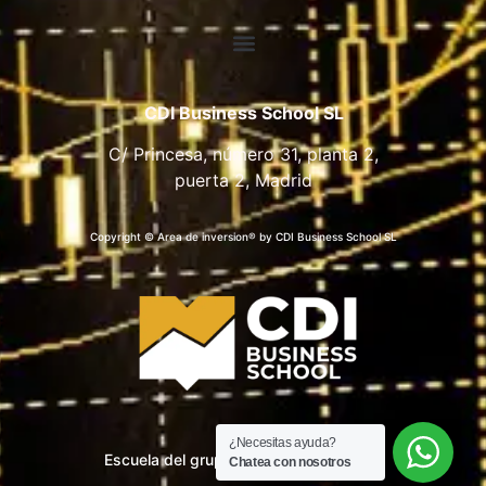
CDI Business School SL
C/ Princesa, número 31, planta 2,
puerta 2, Madrid
Copyright © Area de inversion® by CDI Business School SL
¿Necesitas ayuda?
Escuela del grupo CDI Business School
Chatea con nosotros