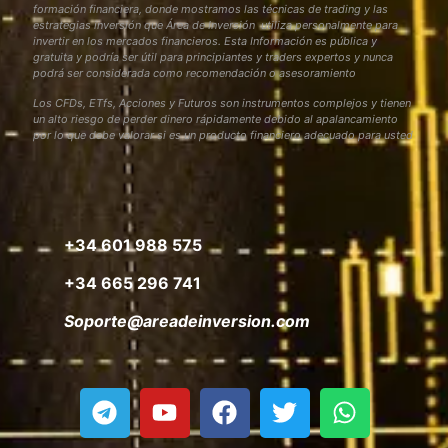
formación financiera, donde mostramos las técnicas de trading y las
estrategias inversión que Área de Inversión utiliza personalmente para
invertir en los mercados financieros. Esta Información es pública y
gratuita y podría ser útil para principiantes y traders expertos y nunca
podrá ser considerada como recomendación o asesoramiento
Los CFDs, ETfs, Acciones y Futuros son instrumentos complejos y tienen
un alto riesgo de perder dinero rápidamente debido al apalancamiento
por lo que debe valorar si es un producto financiero adecuado para usted
+34 601 988 575
+34 665 296 741
Soporte@areadeinversion.com