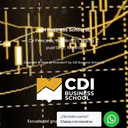
CDI Business School SL
C/ Princesa, número 31, planta 2,
puerta 2, Madrid
Copyright © Area de inversion® by CDI Business School SL
¿Necesitas ayuda?
Escuela del grupo CDI Business School
Chatea con nosotros