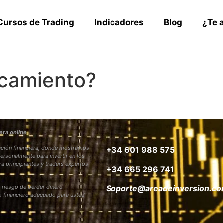
Cursos de Trading
Indicadores
Blog
¿Te 
ncamiento?
era online
rmación financiera, donde mostramos
+34 601 988 575
personalmente para invertir en los
ra principiantes y traders expertos
+34 665 296 741
 riesgo de perder dinero
Soporte@areadeinversion.c
to financiero adecuado para usted