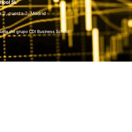
hool SL
a 2, puerta 2, Madrid
uela del grupo CDI Business School