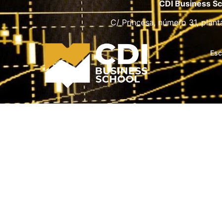
CDI Business Sc
C/ Princesa, número 31, plant
Esc