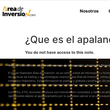
Nosotros
¿Que es el apala
You do not have access to this note.
Área de Inversión es un portal financiero de información y formación financi
El portal financiero Área de Inversión es un centro online de información y fo
las técnicas de trading y las estrategias inversión que Área de Inversión utiliza 
mercados financieros. Esta Información es pública y gratuita y podría ser útil pa
y nunca podrá ser considerada como recomendación o asesoramiento
Los CFDs, ETfs, Acciones y Futuros son instrumentos complejos y tienen un alto
rápidamente debido al apalancamiento por lo que debe valorar si es un produc