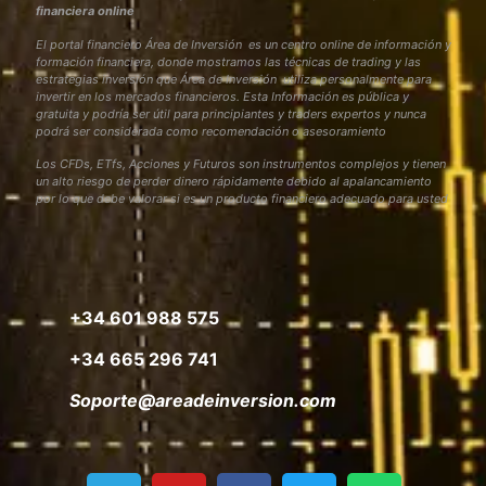
financiera online
El portal financiero Área de Inversión es un centro online de información y
formación financiera, donde mostramos las técnicas de trading y las
estrategias inversión que Área de Inversión utiliza personalmente para
invertir en los mercados financieros. Esta Información es pública y
gratuita y podría ser útil para principiantes y traders expertos y nunca
podrá ser considerada como recomendación o asesoramiento
Los CFDs, ETfs, Acciones y Futuros son instrumentos complejos y tienen
un alto riesgo de perder dinero rápidamente debido al apalancamiento
por lo que debe valorar si es un producto financiero adecuado para usted
+34 601 988 575
+34 665 296 741
Soporte@areadeinversion.com