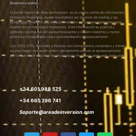
financiera online
El portal financiero Área de Inversión es un centro online de información y
formación financiera, donde mostramos las técnicas de trading y las
estrategias inversión que Área de Inversión utiliza personalmente para
invertir en los mercados financieros. Esta Información es pública y
gratuita y podría ser útil para principiantes y traders expertos y nunca
podrá ser considerada como recomendación o asesoramiento
Los CFDs, ETfs, Acciones y Futuros son instrumentos complejos y tienen
un alto riesgo de perder dinero rápidamente debido al apalancamiento
por lo que debe valorar si es un producto financiero adecuado para usted
+34 601 988 575
+34 665 296 741
Soporte@areadeinversion.com