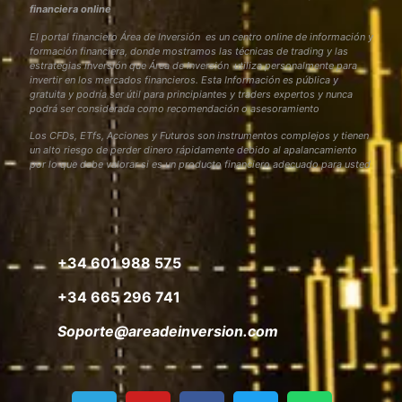
financiera online
El portal financiero Área de Inversión es un centro online de información y
formación financiera, donde mostramos las técnicas de trading y las
estrategias inversión que Área de Inversión utiliza personalmente para
invertir en los mercados financieros. Esta Información es pública y
gratuita y podría ser útil para principiantes y traders expertos y nunca
podrá ser considerada como recomendación o asesoramiento
Los CFDs, ETfs, Acciones y Futuros son instrumentos complejos y tienen
un alto riesgo de perder dinero rápidamente debido al apalancamiento
por lo que debe valorar si es un producto financiero adecuado para usted
+34 601 988 575
+34 665 296 741
Soporte@areadeinversion.com