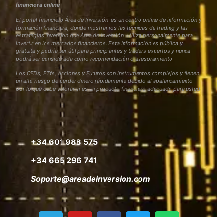
financiera online
El portal financiero Área de Inversión es un centro online de información y
formación financiera, donde mostramos las técnicas de trading y las
estrategias inversión que Área de Inversión utiliza personalmente para
invertir en los mercados financieros. Esta Información es pública y
gratuita y podría ser útil para principiantes y traders expertos y nunca
podrá ser considerada como recomendación o asesoramiento
Los CFDs, ETfs, Acciones y Futuros son instrumentos complejos y tienen
un alto riesgo de perder dinero rápidamente debido al apalancamiento
por lo que debe valorar si es un producto financiero adecuado para usted
+34 601 988 575
+34 665 296 741
Soporte@areadeinversion.com