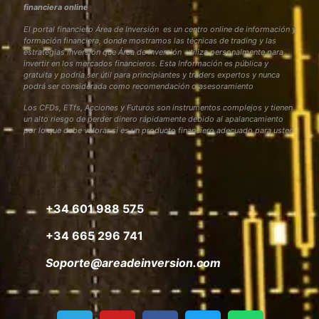
financiera online
El portal financiero Área de Inversión es un centro online de información y
formación financiera, donde mostramos las técnicas de trading y las
estrategias inversión que Área de Inversión utiliza personalmente para
invertir en los mercados financieros. Esta Información es pública y
gratuita y podría ser útil para principiantes y traders expertos y nunca
podrá ser considerada como recomendación o asesoramiento
Los CFDs, ETfs, Acciones y Futuros son instrumentos complejos y tienen
un alto riesgo de perder dinero rápidamente debido al apalancamiento
por lo que debe valorar si es un producto financiero adecuado para usted
+34 601 988 575
+34 665 296 741
Soporte@areadeinversion.com