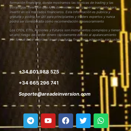
formación financiera, donde mostramos las técnicas de trading y las
estrategias inversión que Área de Inversión utiliza personalmente para
invertir en los mercados financieros. Esta Información es pública y
gratuita y podría ser útil para principiantes y traders expertos y nunca
podrá ser considerada como recomendación o asesoramiento
Los CFDs, ETfs, Acciones y Futuros son instrumentos complejos y tienen
un alto riesgo de perder dinero rápidamente debido al apalancamiento
por lo que debe valorar si es un producto financiero adecuado para usted
+34 601 988 575
+34 665 296 741
Soporte@areadeinversion.com