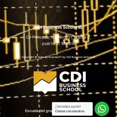
CDI Business School SL
C/ Princesa, número 31, planta 2,
puerta 2, Madrid
Copyright © Area de inversion® by CDI Business School SL
¿Necesitas ayuda?
Escuela del grupo CDI Business School
Chatea con nosotros