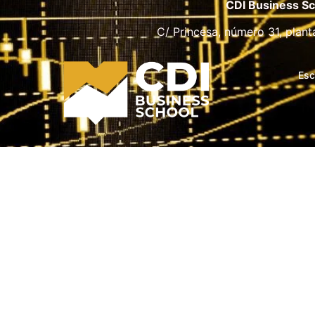
CDI Business Sc
C/ Princesa, número 31, plant
Esc