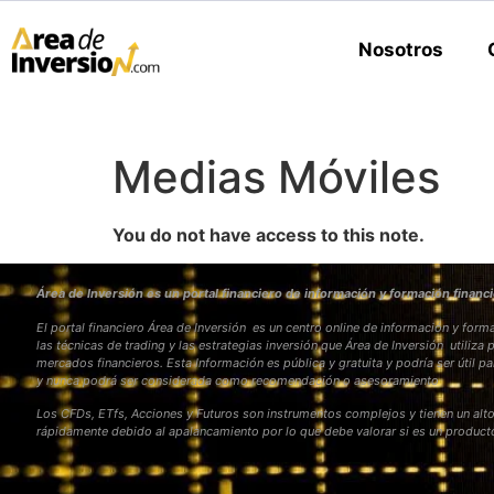
Nosotros
Medias Móviles
You do not have access to this note.
Área de Inversión es un portal financiero de información y formación financi
El portal financiero Área de Inversión es un centro online de información y fo
las técnicas de trading y las estrategias inversión que Área de Inversión utiliza 
mercados financieros. Esta Información es pública y gratuita y podría ser útil pa
y nunca podrá ser considerada como recomendación o asesoramiento
Los CFDs, ETfs, Acciones y Futuros son instrumentos complejos y tienen un alto
rápidamente debido al apalancamiento por lo que debe valorar si es un produc