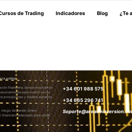
Cursos de Trading
Indicadores
Blog
¿Te 
era online
rmación financiera, donde mostramos
+34 601 988 575
personalmente para invertir en los
ra principiantes y traders expertos
+34 665 296 741
 riesgo de perder dinero
Soporte@areadeinversion.c
to financiero adecuado para usted