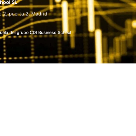
hool SL
a 2, puerta 2, Madrid
uela del grupo CDI Business School