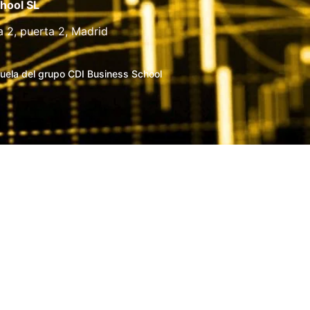
hool SL
a 2, puerta 2, Madrid
uela del grupo CDI Business School