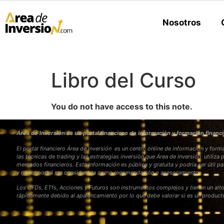
Nosotros
Libro del Curso
You do not have access to this note.
Área de Inversión es un portal financiero de información y formación financi
El portal financiero Área de Inversión es un centro online de información y fo
las técnicas de trading y las estrategias inversión que Área de Inversión utiliza 
mercados financieros. Esta Información es pública y gratuita y podría ser útil pa
y nunca podrá ser considerada como recomendación o asesoramiento
Los CFDs, ETfs, Acciones y Futuros son instrumentos complejos y tienen un alto
rápidamente debido al apalancamiento por lo que debe valorar si es un produc