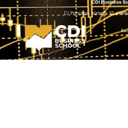
CDI Business Sc
C/ Princesa, número 31, plant
Esc