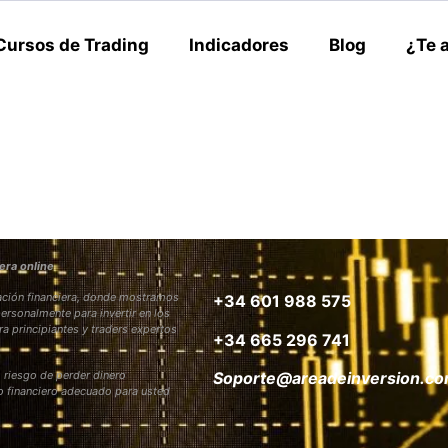
Cursos de Trading
Indicadores
Blog
¿Te 
era online
rmación financiera, donde mostramos
+34 601 988 575
personalmente para invertir en los
ra principiantes y traders expertos
+34 665 296 741
 riesgo de perder dinero
Soporte@areadeinversion.c
to financiero adecuado para usted