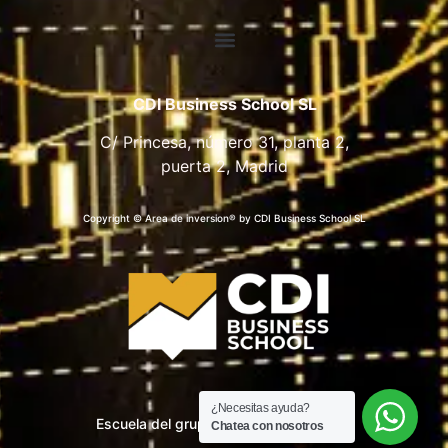
CDI Business School SL
C/ Princesa, número 31, planta 2,
puerta 2, Madrid
Copyright © Area de inversion® by CDI Business School SL
¿Necesitas ayuda?
Escuela del grupo CDI Business School
Chatea con nosotros