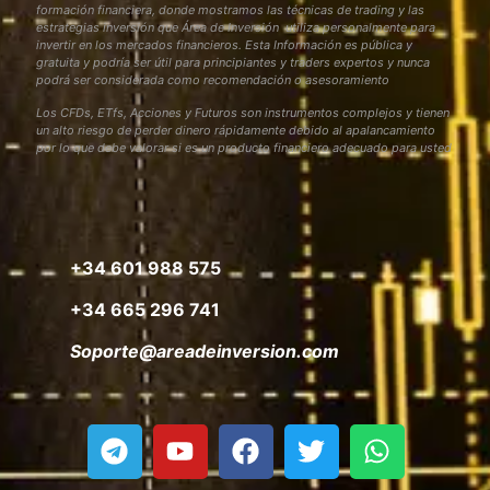
formación financiera, donde mostramos las técnicas de trading y las
estrategias inversión que Área de Inversión utiliza personalmente para
invertir en los mercados financieros. Esta Información es pública y
gratuita y podría ser útil para principiantes y traders expertos y nunca
podrá ser considerada como recomendación o asesoramiento
Los CFDs, ETfs, Acciones y Futuros son instrumentos complejos y tienen
un alto riesgo de perder dinero rápidamente debido al apalancamiento
por lo que debe valorar si es un producto financiero adecuado para usted
+34 601 988 575
+34 665 296 741
Soporte@areadeinversion.com