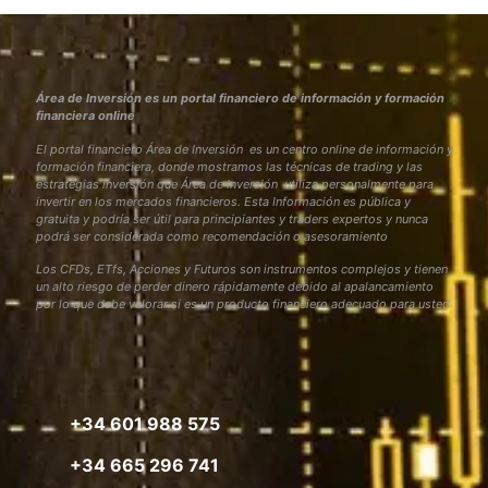
Área de Inversión es un portal financiero de información y formación
financiera online
El portal financiero Área de Inversión es un centro online de información y
formación financiera, donde mostramos las técnicas de trading y las
estrategias inversión que Área de Inversión utiliza personalmente para
invertir en los mercados financieros. Esta Información es pública y
gratuita y podría ser útil para principiantes y traders expertos y nunca
podrá ser considerada como recomendación o asesoramiento
Los CFDs, ETfs, Acciones y Futuros son instrumentos complejos y tienen
un alto riesgo de perder dinero rápidamente debido al apalancamiento
por lo que debe valorar si es un producto financiero adecuado para usted
+34 601 988 575
+34 665 296 741