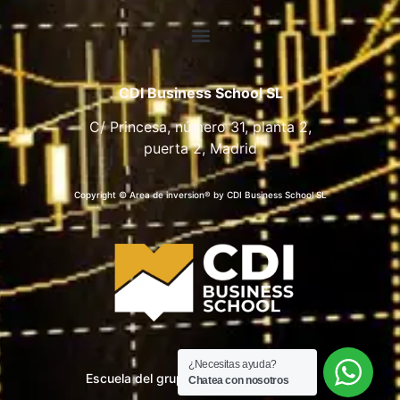
CDI Business School SL
C/ Princesa, número 31, planta 2,
puerta 2, Madrid
Copyright © Area de inversion® by CDI Business School SL
¿Necesitas ayuda?
Escuela del grupo CDI Business School
Chatea con nosotros