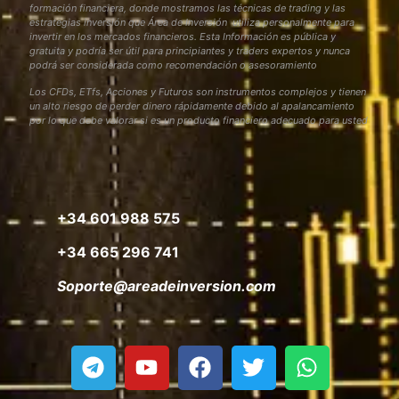
formación financiera, donde mostramos las técnicas de trading y las
estrategias inversión que Área de Inversión utiliza personalmente para
invertir en los mercados financieros. Esta Información es pública y
gratuita y podría ser útil para principiantes y traders expertos y nunca
podrá ser considerada como recomendación o asesoramiento
Los CFDs, ETfs, Acciones y Futuros son instrumentos complejos y tienen
un alto riesgo de perder dinero rápidamente debido al apalancamiento
por lo que debe valorar si es un producto financiero adecuado para usted
+34 601 988 575
+34 665 296 741
Soporte@areadeinversion.com