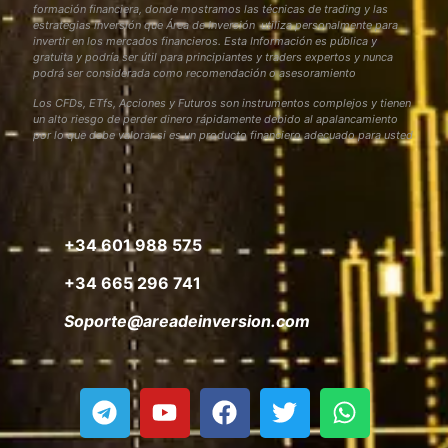
formación financiera, donde mostramos las técnicas de trading y las
estrategias inversión que Área de Inversión utiliza personalmente para
invertir en los mercados financieros. Esta Información es pública y
gratuita y podría ser útil para principiantes y traders expertos y nunca
podrá ser considerada como recomendación o asesoramiento
Los CFDs, ETfs, Acciones y Futuros son instrumentos complejos y tienen
un alto riesgo de perder dinero rápidamente debido al apalancamiento
por lo que debe valorar si es un producto financiero adecuado para usted
+34 601 988 575
+34 665 296 741
Soporte@areadeinversion.com