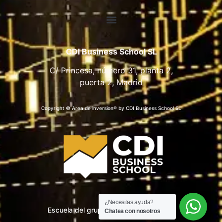
CDI Business School SL
C/ Princesa, número 31, planta 2,
puerta 2, Madrid
Copyright © Area de inversion® by CDI Business School SL
¿Necesitas ayuda?
Escuela del grupo CDI Business School
Chatea con nosotros