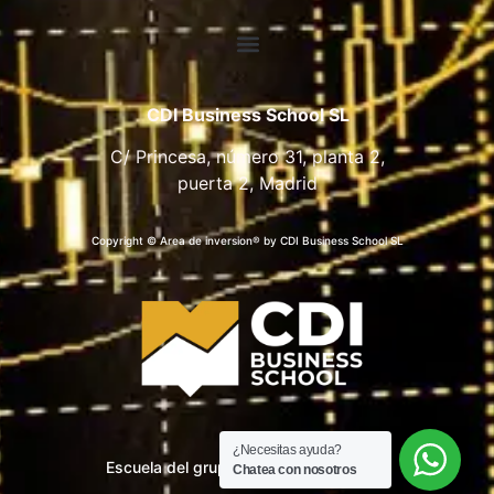
CDI Business School SL
C/ Princesa, número 31, planta 2,
puerta 2, Madrid
Copyright © Area de inversion® by CDI Business School SL
¿Necesitas ayuda?
Escuela del grupo CDI Business School
Chatea con nosotros