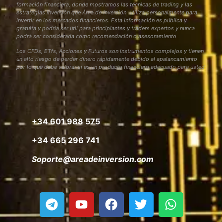
formación financiera, donde mostramos las técnicas de trading y las
estrategias inversión que Área de Inversión utiliza personalmente para
invertir en los mercados financieros. Esta Información es pública y
gratuita y podría ser útil para principiantes y traders expertos y nunca
podrá ser considerada como recomendación o asesoramiento
Los CFDs, ETfs, Acciones y Futuros son instrumentos complejos y tienen
un alto riesgo de perder dinero rápidamente debido al apalancamiento
por lo que debe valorar si es un producto financiero adecuado para usted
+34 601 988 575
+34 665 296 741
Soporte@areadeinversion.com