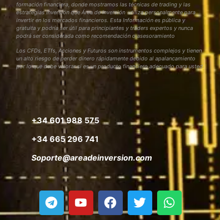
formación financiera, donde mostramos las técnicas de trading y las
estrategias inversión que Área de Inversión utiliza personalmente para
invertir en los mercados financieros. Esta Información es pública y
gratuita y podría ser útil para principiantes y traders expertos y nunca
podrá ser considerada como recomendación o asesoramiento
Los CFDs, ETfs, Acciones y Futuros son instrumentos complejos y tienen
un alto riesgo de perder dinero rápidamente debido al apalancamiento
por lo que debe valorar si es un producto financiero adecuado para usted
+34 601 988 575
+34 665 296 741
Soporte@areadeinversion.com