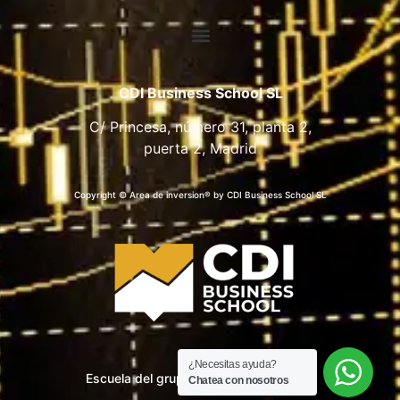
CDI Business School SL
C/ Princesa, número 31, planta 2,
puerta 2, Madrid
Copyright © Area de inversion® by CDI Business School SL
¿Necesitas ayuda?
Escuela del grupo CDI Business School
Chatea con nosotros