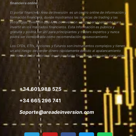
financiera online
El portal financiero Área de Inversión es un centro online de información y
formación financiera, donde mostramos las técnicas de trading y las
estrategias inversión que Área de Inversión utiliza personalmente para
invertir en los mercados financieros. Esta Información es pública y
gratuita y podría ser útil para principiantes y traders expertos y nunca
podrá ser considerada como recomendación o asesoramiento
Los CFDs, ETfs, Acciones y Futuros son instrumentos complejos y tienen
un alto riesgo de perder dinero rápidamente debido al apalancamiento
por lo que debe valorar si es un producto financiero adecuado para usted
+34 601 988 575
+34 665 296 741
Soporte@areadeinversion.com