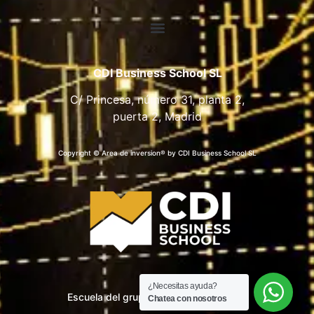
CDI Business School SL
C/ Princesa, número 31, planta 2,
puerta 2, Madrid
Copyright © Area de inversion® by CDI Business School SL
¿Necesitas ayuda?
Escuela del grupo CDI Business School
Chatea con nosotros