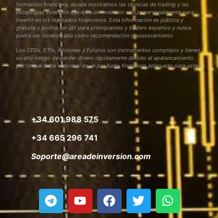
formación financiera, donde mostramos las técnicas de trading y las
estrategias inversión que Área de Inversión utiliza personalmente para
invertir en los mercados financieros. Esta Información es pública y
gratuita y podría ser útil para principiantes y traders expertos y nunca
podrá ser considerada como recomendación o asesoramiento
Los CFDs, ETfs, Acciones y Futuros son instrumentos complejos y tienen
un alto riesgo de perder dinero rápidamente debido al apalancamiento
por lo que debe valorar si es un producto financiero adecuado para usted
+34 601 988 575
+34 665 296 741
Soporte@areadeinversion.com