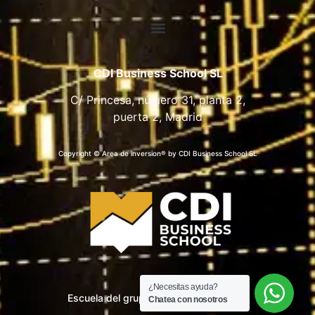
CDI Business School SL
C/ Princesa, número 31, planta 2,
puerta 2, Madrid
Copyright © Area de inversion® by CDI Business School SL
¿Necesitas ayuda?
Escuela del grupo CDI Business School
Chatea con nosotros