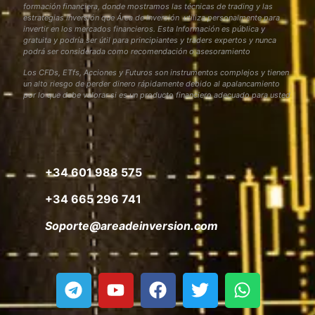
formación financiera, donde mostramos las técnicas de trading y las
estrategias inversión que Área de Inversión utiliza personalmente para
invertir en los mercados financieros. Esta Información es pública y
gratuita y podría ser útil para principiantes y traders expertos y nunca
podrá ser considerada como recomendación o asesoramiento
Los CFDs, ETfs, Acciones y Futuros son instrumentos complejos y tienen
un alto riesgo de perder dinero rápidamente debido al apalancamiento
por lo que debe valorar si es un producto financiero adecuado para usted
+34 601 988 575
+34 665 296 741
Soporte@areadeinversion.com