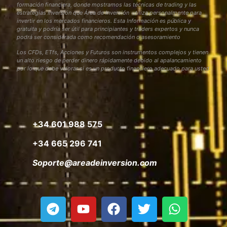
formación financiera, donde mostramos las técnicas de trading y las
estrategias inversión que Área de Inversión utiliza personalmente para
invertir en los mercados financieros. Esta Información es pública y
gratuita y podría ser útil para principiantes y traders expertos y nunca
podrá ser considerada como recomendación o asesoramiento
Los CFDs, ETfs, Acciones y Futuros son instrumentos complejos y tienen
un alto riesgo de perder dinero rápidamente debido al apalancamiento
por lo que debe valorar si es un producto financiero adecuado para usted
+34 601 988 575
+34 665 296 741
Soporte@areadeinversion.com