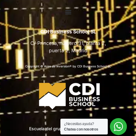
CDI Business School SL
C/ Princesa, número 31, planta 2,
puerta 2, Madrid
Copyright © Area de inversion® by CDI Business School SL
¿Necesitas ayuda?
Escuela del grupo CDI Business School
Chatea con nosotros