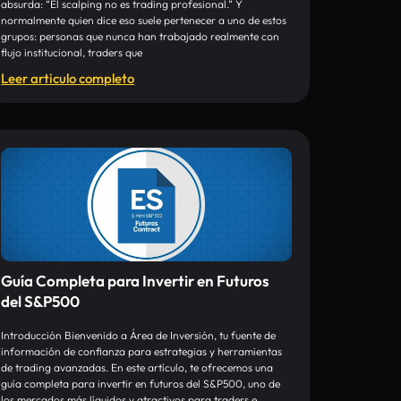
absurda: “El scalping no es trading profesional.” Y
normalmente quien dice eso suele pertenecer a uno de estos
grupos: personas que nunca han trabajado realmente con
flujo institucional, traders que
Leer articulo completo
Guía Completa para Invertir en Futuros
del S&P500
Introducción Bienvenido a Área de Inversión, tu fuente de
información de confianza para estrategias y herramientas
de trading avanzadas. En este artículo, te ofrecemos una
guía completa para invertir en futuros del S&P500, uno de
los mercados más líquidos y atractivos para traders e