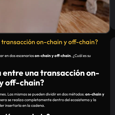
a transacción on-chain y off-chain?
zar en dos escenarios
on-chain y off-chain
. ¿Cuál es su
a entre una transacción on-
y off-chain?
ones. Las mismas se pueden dividir en dos métodos:
on-chain y
imera se realiza completamente dentro del ecosistema y la
er insertarla en la cadena.